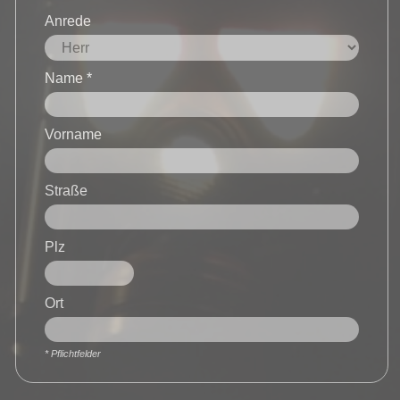
Anrede
Name *
Vorname
Straße
Plz
Ort
* Pflichtfelder